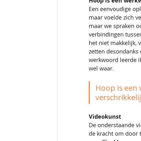
Hoop is een werk
Een eenvoudige oplo
maar voelde zich v
maar we spraken oo
verbindingen tusse
het niet makkelijk, 
zetten desondanks d
werkwoord leerde ik
wel waar.
Hoop is een 
verschrikkeli
Videokunst
De onderstaande vi
de kracht om door t