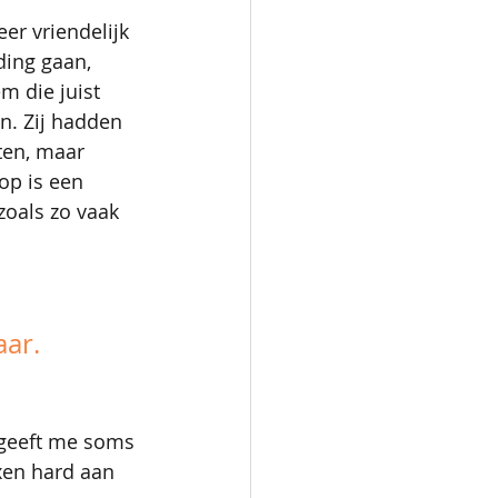
er vriendelijk 
ing gaan, 
 die juist 
. Zij hadden 
ten, maar 
op is een 
zoals zo vaak 
aar.
 geeft me soms 
xen hard aan 