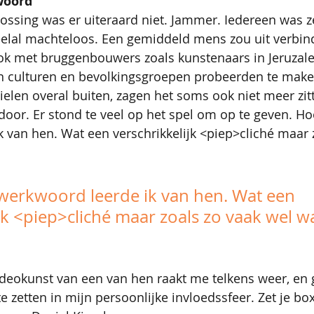
woord
ssing was er uiteraard niet. Jammer. Iedereen was ze
eelal machteloos. Een gemiddeld mens zou uit verbind
k met bruggenbouwers zoals kunstenaars in Jeruzalem
n culturen en bevolkingsgroepen probeerden te maken
vielen overal buiten, zagen het soms ook niet meer zit
oor. Er stond te veel op het spel om op te geven. Ho
 van hen. Wat een verschrikkelijk <piep>cliché maar 
werkwoord leerde ik van hen. Wat een 
jk <piep>cliché maar zoals zo vaak wel w
deokunst van een van hen raakt me telkens weer, en
e zetten in mijn persoonlijke invloedssfeer. Zet je bo