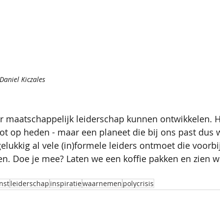
Daniel Kiczales
r maatschappelijk leiderschap kunnen ontwikkelen. He
 tot op heden - maar een planeet die bij ons past dus
elukkig al vele (in)formele leiders ontmoet die voorbij
en. Doe je mee? Laten we een koffie pakken en zien wa
nst
leiderschap
inspiratie
waarnemen
polycrisis