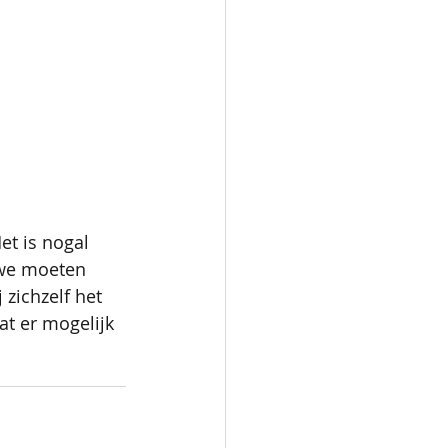
t is nogal 
 we moeten 
 zichzelf het 
t er mogelijk 