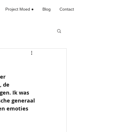
Project Moed ●
Blog
Contact
er 
, de 
gen. Ik was 
sche generaal 
 en emoties 