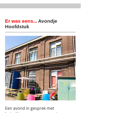
Er was eens...
Avondje
Hoofdstuk
Een avond in gesprek met