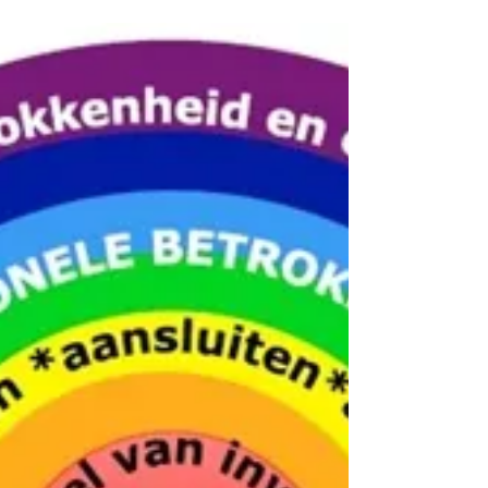
rutgerslump
Oct 17, 2023
1 min read
Ben jij een vreemde buur?
Onlangs vroeg een externe collega mij naar
een inspirerend leiderschapsfilmpje. Ik werd
direct moe van de vraag. Wat inspireert me?
Ik...