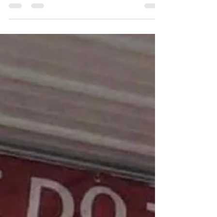
rutgerslump
Jul 21, 2023
1 min read
Copen met Coping
'Binnen de zorg wordt nog vaak gedacht dat
geraakt worden door het verhaal van de ander
niet professioneel is, maar als zorgverlener
ben...