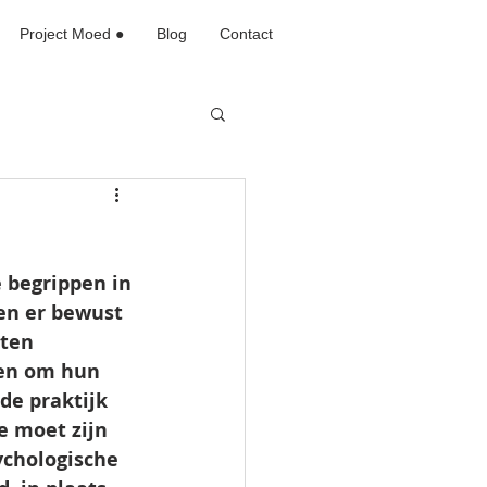
Project Moed ●
Blog
Contact
 begrippen in 
en er bewust 
ten 
len om hun 
de praktijk 
e moet zijn 
ychologische 