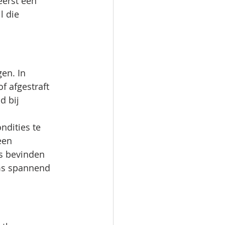
erst een 
 die 
en. In 
 afgestraft 
d bij 
ndities te 
een 
s bevinden 
oms spannend 