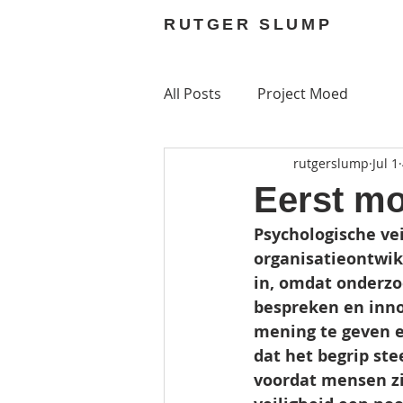
RUTGER SLUMP
All Posts
Project Moed
rutgerslump
Jul 1
Eerst mo
Psychologische ve
organisatieontwik
in, omdat onderzoe
bespreken en inno
mening te geven en
dat het begrip ste
voordat mensen zi