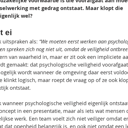
dzakelijke voorwaarde is die voorafgaat aan moed
sselwerking met gedrag ontstaat. Maar klopt die 
igenlijk wel?
t ei
 uitspraken als:
 “We moeten eerst werken aan psycholo
n spreken zich nog niet uit, omdat de veiligheid ontbree
kern van waarheid in, maar er zit ook een impliciete a
rdt gemaakt: dat psychologische veiligheid voorafgaa
ogelijk wordt wanneer de omgeving daar eerst voldo
e klinkt logisch, maar roept de vraag op of ze ook klo
tijk ontstaat.
 wanneer psychologische veiligheid eigenlijk ontstaat
concept in een presentatie, maar als iets wat mensen 
lijkse werk. Een team voelt zich niet veiliger omdat e
at dat openheid belangrijk is, en ook niet omdat een 