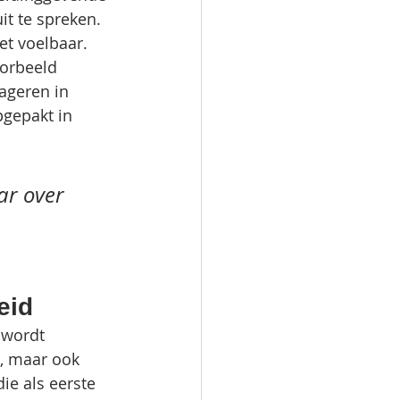
it te spreken. 
et voelbaar. 
oorbeeld 
ageren in 
pgepakt in 
ar over 
eid
 wordt 
n, maar ook 
ie als eerste 