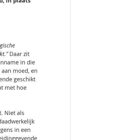
, in plaats 
gische 
kt.”
 Daar zit 
anname in die 
t aan moed, en 
ende geschikt 
pt met hoe 
. Niet als 
daadwerkelijk 
rgens in een 
leidinggevende 