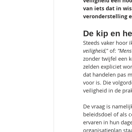
veiligheid een noo
van iets dat in wi
veronderstelling e
De kip en he
Steeds vaker hoor ik
veiligheid,
” of: 
“Mense
zonder twijfel een 
zelden expliciet wo
dat handelen pas m
voor is. Die volgord
veiligheid in de prak
De vraag is namelijk
beleidsdoel of als 
ervaren in hun dage
organisatieplan sta