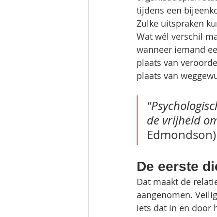
tijdens een bijeenk
Zulke uitspraken ku
Wat wél verschil ma
wanneer iemand een
plaats van veroorde
plaats van weggewu
"Psychologisch
de vrijheid om
Edmondson)
De eerste di
Dat maakt de relati
aangenomen. Veiligh
iets dat in en door 