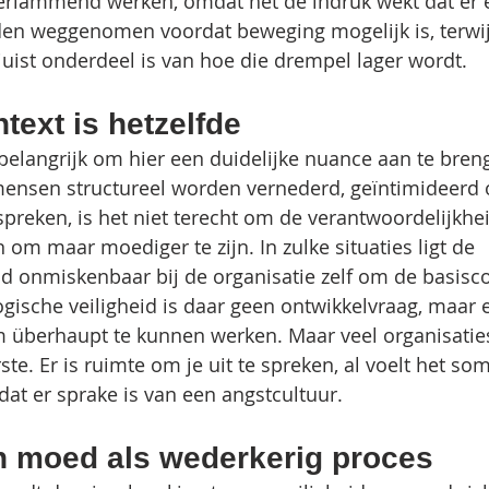
erlammend werken, omdat het de indruk wekt dat er e
n weggenomen voordat beweging mogelijk is, terwijl
juist onderdeel is van hoe die drempel lager wordt.
ntext is hetzelfde
t belangrijk om hier een duidelijke nuance aan te breng
ensen structureel worden vernederd, geïntimideerd of
spreken, is het niet terecht om de verantwoordelijkhei
 om maar moediger te zijn. In zulke situaties ligt de 
d onmiskenbaar bij de organisatie zelf om de basisco
ogische veiligheid is daar geen ontwikkelvraag, maar 
überhaupt te kunnen werken. Maar veel organisatie
erste. Er is ruimte om je uit te spreken, al voelt het s
dat er sprake is van een angstcultuur.
en moed als wederkerig proces