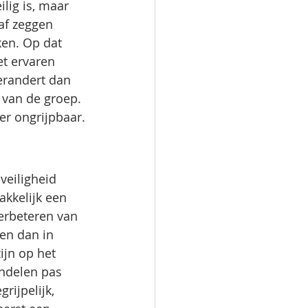
lig is, maar 
af zeggen 
ken. Op dat 
t ervaren 
erandert dan 
 van de groep. 
der ongrijpbaar.
veiligheid 
kkelijk een 
erbeteren van 
en dan in 
ijn op het 
ndelen pas 
ijpelijk, 