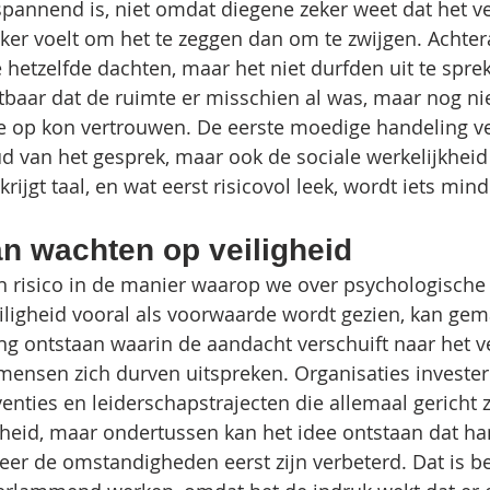
spannend is, niet omdat diegene zeker weet dat het vei
ker voelt om het te zeggen dan om te zwijgen. Achter
 hetzelfde dachten, maar het niet durfden uit te spre
baar dat de ruimte er misschien al was, maar nog nie
je op kon vertrouwen. De eerste moedige handeling v
ud van het gesprek, maar ook de sociale werkelijkheid
 krijgt taal, en wat eerst risicovol leek, wordt iets min
an wachten op veiligheid
n risico in de manier waarop we over psychologische 
ligheid vooral als voorwaarde wordt gezien, kan gema
g ontstaan waarin de aandacht verschuift naar het v
mensen zich durven uitspreken. Organisaties invester
enties en leiderschapstrajecten die allemaal gericht z
gheid, maar ondertussen kan het idee ontstaan dat ha
r de omstandigheden eerst zijn verbeterd. Dat is begr