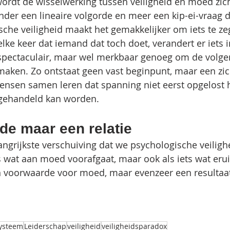
 wordt de wisselwerking tussen veiligheid en moed zic
nder een lineaire volgorde en meer een kip-ei-vraag 
che veiligheid maakt het gemakkelijker om iets te ze
lke keer dat iemand dat toch doet, verandert er iets i
spectaculair, maar wel merkbaar genoeg om de volgen
maken. Zo ontstaat geen vast beginpunt, maar een zi
nsen samen leren dat spanning niet eerst opgelost h
gehandeld kan worden.
de maar een relatie
angrijkste verschuiving dat we psychologische veilighe
s wat aan moed voorafgaat, maar ook als iets wat erui
en voorwaarde voor moed, maar evenzeer een resultaa
ysteem
Leiderschap
veiligheid
veiligheidsparadox