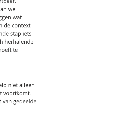
htbaar. 
dan we 
ggen wat 
n de context 
de stap iets 
ch herhalende 
oeft te 
id niet alleen 
t voortkomt. 
t van gedeelde 