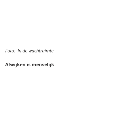
Foto:  In de wachtruimte
Afwijken is menselijk
Niemand is normaal. Dus afwijken is 
menselijk. Het omgaan met de 
gevolgen van afwijken is echter 
spannend. Het kan goed vallen. Het 
kan fout vallen. En - in mijn eigen 
anekdote - viel de reactie wat tegen. 
Het moeten kunnen omgaan met 
onvoorspelbaarheid is daarmee ook 
menselijk, al houden we er niet 