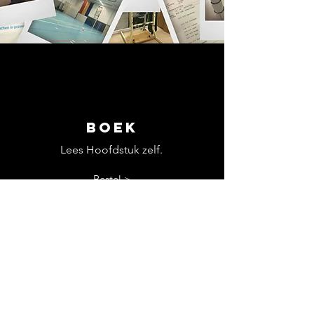
Boek
Lees Hoofdstuk zelf.
Bestel >
Leen >
Recensie >