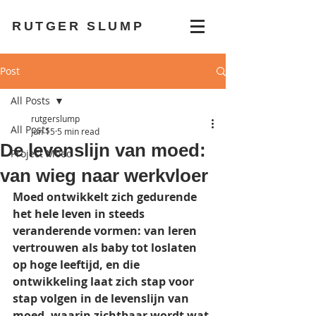
RUTGER SLUMP
Post
All Posts
rutgerslump
All Posts
Jun 15
5 min read
De levenslijn van moed:
Project Moed
van wieg naar werkvloer
Moed ontwikkelt zich gedurende 
het hele leven in steeds 
veranderende vormen: van leren 
vertrouwen als baby tot loslaten 
op hoge leeftijd, en die 
ontwikkeling laat zich stap voor 
stap volgen in de levenslijn van 
moed, waarin zichtbaar wordt wat 