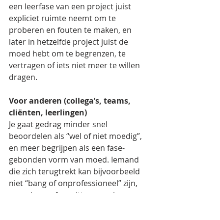
een leerfase van een project juist 
expliciet ruimte neemt om te 
proberen en fouten te maken, en 
later in hetzelfde project juist de 
moed hebt om te begrenzen, te 
vertragen of iets niet meer te willen 
dragen.
Voor anderen (collega’s, teams, 
cliënten, leerlingen)
Je gaat gedrag minder snel 
beoordelen als “wel of niet moedig”, 
en meer begrijpen als een fase-
gebonden vorm van moed. Iemand 
die zich terugtrekt kan bijvoorbeeld 
niet “bang of onprofessioneel” zijn, 
maar in een fase zitten waarin 
vertrouwen, veiligheid of autonomie 
op het spel staat. Dat verandert je 